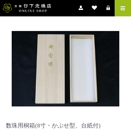
数珠用桐箱(8寸・かぶせ型、台紙付)