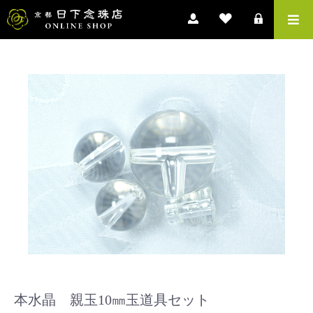
本水晶 親玉10㎜玉道具セット