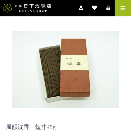
風韻沈香 短寸45g